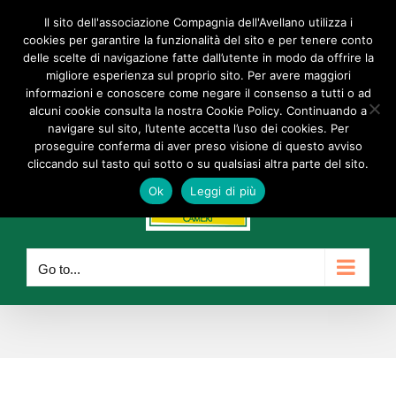
Skip
Il sito dell'associazione Compagnia dell'Avellano utilizza i
Facebook
Instagram
YouTube
to
cookies per garantire la funzionalità del sito e per tenere conto
delle scelte di navigazione fatte dall’utente in modo da offrire la
content
info@compagniadellavellano.org
migliore esperienza sul proprio sito. Per avere maggiori
informazioni e conoscere come negare il consenso a tutti o ad
alcuni cookie consulta la nostra Cookie Policy. Continuando a
navigare sul sito, l’utente accetta l’uso dei cookies. Per
proseguire conferma di aver preso visione di questo avviso
cliccando sul tasto qui sotto o su qualsiasi altra parte del sito.
Ok
Leggi di più
Go to...