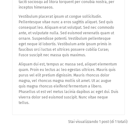
taciti sociosqu ad litora torquent per conubia nostra, per
inceptos himenaeos.
Vestibulum placerat ipsum ut congue sollicitudin.
Pellentesque vitae nunc a eros sagittis aliquet. Sed quis
consequat leo. Aliquam erat volutpat. Sed nec commodo
ante, et vulputate nulla. Sed euismod venenatis quam ut
ornare. Suspendisse potenti. Vestibulum pellentesque
eget neque id lobortis. Vestibulum ante ipsum primis in
faucibus orci luctus et ultrices posuere cubilia Curae;
Fusce suscipit nec massa quis maximus.
Aliquam dui est, tempus ac massa sed, aliquet elementum
quam. Proin eu lectus ac leo egestas ultrices. Mauris quis
purus vel elit pretium dignissim. Mauris rhoncus dolor
magna, vel rhoncus magna mollis sit amet. Ut ac augue
quis magna rhoncus eleifend fermentum a libero.
Phasellus ut est vel metus lacinia dapibus ac eget dui. Duis
viverra dolor sed euismod suscipit. Nunc vitae neque
tellus.
Stai visualizzando 1 post (di 1 totali)