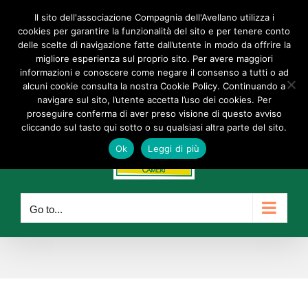
Skip
Il sito dell'associazione Compagnia dell'Avellano utilizza i
Facebook
Instagram
YouTube
to
cookies per garantire la funzionalità del sito e per tenere conto
delle scelte di navigazione fatte dall’utente in modo da offrire la
content
info@compagniadellavellano.org
migliore esperienza sul proprio sito. Per avere maggiori
informazioni e conoscere come negare il consenso a tutti o ad
alcuni cookie consulta la nostra Cookie Policy. Continuando a
navigare sul sito, l’utente accetta l’uso dei cookies. Per
proseguire conferma di aver preso visione di questo avviso
cliccando sul tasto qui sotto o su qualsiasi altra parte del sito.
Ok
Leggi di più
Go to...