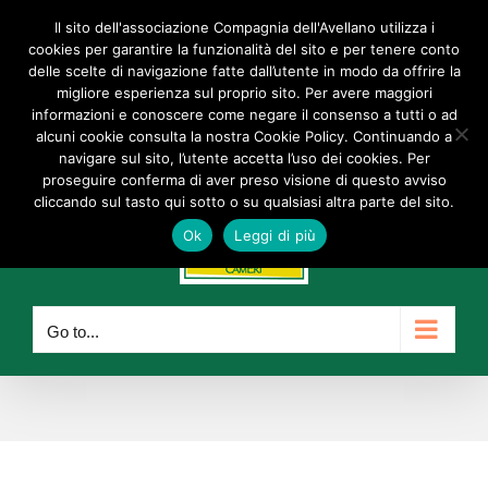
Skip
Il sito dell'associazione Compagnia dell'Avellano utilizza i
Facebook
Instagram
YouTube
to
cookies per garantire la funzionalità del sito e per tenere conto
delle scelte di navigazione fatte dall’utente in modo da offrire la
content
info@compagniadellavellano.org
migliore esperienza sul proprio sito. Per avere maggiori
informazioni e conoscere come negare il consenso a tutti o ad
alcuni cookie consulta la nostra Cookie Policy. Continuando a
navigare sul sito, l’utente accetta l’uso dei cookies. Per
proseguire conferma di aver preso visione di questo avviso
cliccando sul tasto qui sotto o su qualsiasi altra parte del sito.
Ok
Leggi di più
Go to...