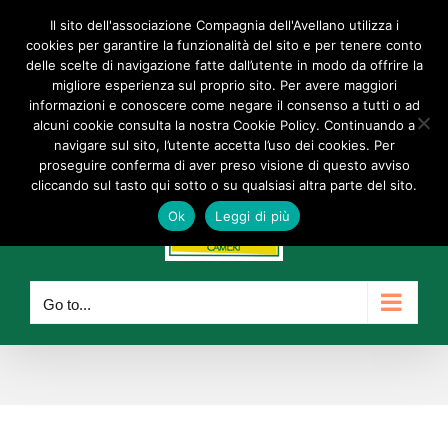
Skip
Il sito dell'associazione Compagnia dell'Avellano utilizza i
Facebook
Instagram
YouTube
to
cookies per garantire la funzionalità del sito e per tenere conto
delle scelte di navigazione fatte dall’utente in modo da offrire la
content
info@compagniadellavellano.org
migliore esperienza sul proprio sito. Per avere maggiori
informazioni e conoscere come negare il consenso a tutti o ad
alcuni cookie consulta la nostra Cookie Policy. Continuando a
navigare sul sito, l’utente accetta l’uso dei cookies. Per
proseguire conferma di aver preso visione di questo avviso
cliccando sul tasto qui sotto o su qualsiasi altra parte del sito.
Ok
Leggi di più
Go to...