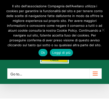
Skip
Il sito dell'associazione Compagnia dell'Avellano utilizza i
Facebook
Instagram
YouTube
to
cookies per garantire la funzionalità del sito e per tenere conto
delle scelte di navigazione fatte dall’utente in modo da offrire la
content
info@compagniadellavellano.org
migliore esperienza sul proprio sito. Per avere maggiori
informazioni e conoscere come negare il consenso a tutti o ad
alcuni cookie consulta la nostra Cookie Policy. Continuando a
navigare sul sito, l’utente accetta l’uso dei cookies. Per
proseguire conferma di aver preso visione di questo avviso
cliccando sul tasto qui sotto o su qualsiasi altra parte del sito.
Ok
Leggi di più
Go to...