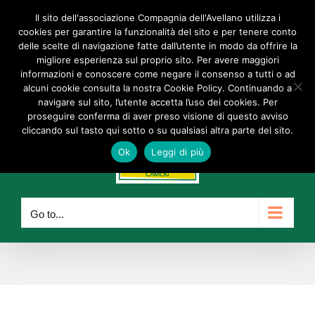
Skip
Il sito dell'associazione Compagnia dell'Avellano utilizza i
Facebook
Instagram
YouTube
to
cookies per garantire la funzionalità del sito e per tenere conto
delle scelte di navigazione fatte dall’utente in modo da offrire la
content
info@compagniadellavellano.org
migliore esperienza sul proprio sito. Per avere maggiori
informazioni e conoscere come negare il consenso a tutti o ad
alcuni cookie consulta la nostra Cookie Policy. Continuando a
navigare sul sito, l’utente accetta l’uso dei cookies. Per
proseguire conferma di aver preso visione di questo avviso
cliccando sul tasto qui sotto o su qualsiasi altra parte del sito.
Ok
Leggi di più
Go to...