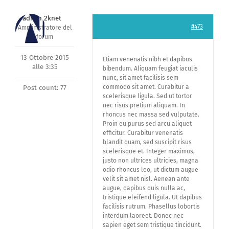
admin 2knet
#473
Amministratore del
forum
13 Ottobre 2015
Etiam venenatis nibh et dapibus
alle 3:35
bibendum. Aliquam feugiat iaculis
nunc, sit amet facilisis sem
commodo sit amet. Curabitur a
Post count: 77
scelerisque ligula. Sed ut tortor
nec risus pretium aliquam. In
rhoncus nec massa sed vulputate.
Proin eu purus sed arcu aliquet
efficitur. Curabitur venenatis
blandit quam, sed suscipit risus
scelerisque et. Integer maximus,
justo non ultrices ultricies, magna
odio rhoncus leo, ut dictum augue
velit sit amet nisl. Aenean ante
augue, dapibus quis nulla ac,
tristique eleifend ligula. Ut dapibus
facilisis rutrum. Phasellus lobortis
interdum laoreet. Donec nec
sapien eget sem tristique tincidunt.