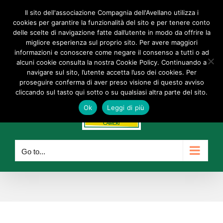
Skip
Il sito dell'associazione Compagnia dell'Avellano utilizza i
Facebook
Instagram
YouTube
to
cookies per garantire la funzionalità del sito e per tenere conto
delle scelte di navigazione fatte dall’utente in modo da offrire la
content
info@compagniadellavellano.org
migliore esperienza sul proprio sito. Per avere maggiori
informazioni e conoscere come negare il consenso a tutti o ad
alcuni cookie consulta la nostra Cookie Policy. Continuando a
navigare sul sito, l’utente accetta l’uso dei cookies. Per
proseguire conferma di aver preso visione di questo avviso
cliccando sul tasto qui sotto o su qualsiasi altra parte del sito.
Ok
Leggi di più
Go to...